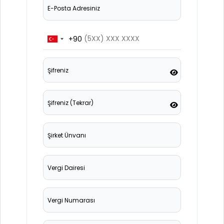
+90
Turkey
+90